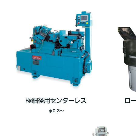
極細径用センターレス
ロ
φ0.3〜