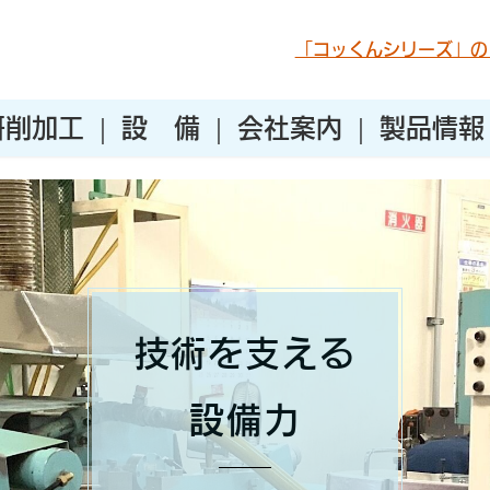
「コッくんシリーズ」の
研削加工
設 備
会社案内
製品情報
技術を支える
設備力