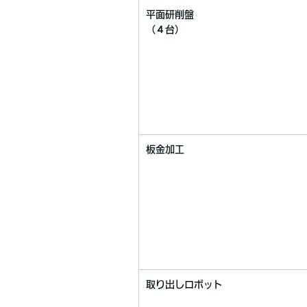
平面研削盤
（４台）
板金加工
取り出しロボット