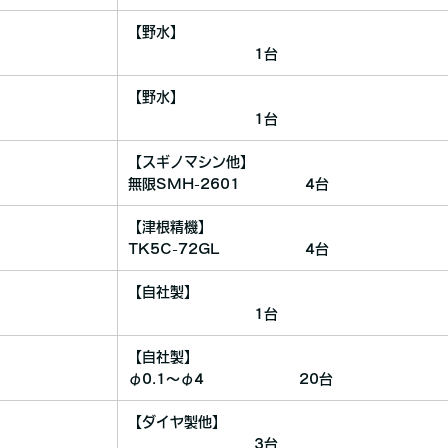
【野水】
1台
【野水】
1台
【スギノマシン他】
無限SMH-2601 4台
【津根精機】
TK5C-72GL 4台
【自社製】
1台
【自社製】
φ0.1〜φ4 20台
【ダイヤ製他】
3台