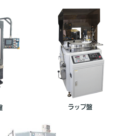
ラップ盤
盤